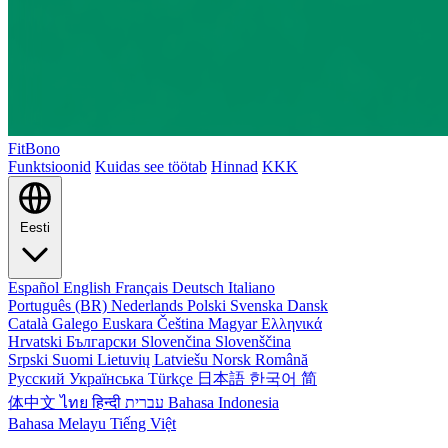
FitBono
Funktsioonid
Kuidas see töötab
Hinnad
KKK
Eesti
Español
English
Français
Deutsch
Italiano
Português (BR)
Nederlands
Polski
Svenska
Dansk
Català
Galego
Euskara
Čeština
Magyar
Ελληνικά
Hrvatski
Български
Slovenčina
Slovenščina
Srpski
Suomi
Lietuvių
Latviešu
Norsk
Română
Русский
Українська
Türkçe
日本語
한국어
简
体中文
ไทย
हिन्दी
עברית
Bahasa Indonesia
Bahasa Melayu
Tiếng Việt