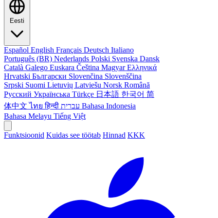
Eesti
Español
English
Français
Deutsch
Italiano
Português (BR)
Nederlands
Polski
Svenska
Dansk
Català
Galego
Euskara
Čeština
Magyar
Ελληνικά
Hrvatski
Български
Slovenčina
Slovenščina
Srpski
Suomi
Lietuvių
Latviešu
Norsk
Română
Русский
Українська
Türkçe
日本語
한국어
简
体中文
ไทย
हिन्दी
עברית
Bahasa Indonesia
Bahasa Melayu
Tiếng Việt
Funktsioonid
Kuidas see töötab
Hinnad
KKK