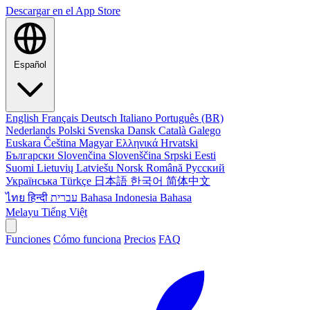
Descargar en el
App Store
Español
English
Français
Deutsch
Italiano
Português (BR)
Nederlands
Polski
Svenska
Dansk
Català
Galego
Euskara
Čeština
Magyar
Ελληνικά
Hrvatski
Български
Slovenčina
Slovenščina
Srpski
Eesti
Suomi
Lietuvių
Latviešu
Norsk
Română
Русский
Українська
Türkçe
日本語
한국어
简体中文
ไทย
हिन्दी
עברית
Bahasa Indonesia
Bahasa
Melayu
Tiếng Việt
Funciones
Cómo funciona
Precios
FAQ