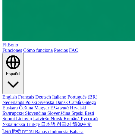
FitBono
Funciones
Cómo funciona
Precios
FAQ
Español
English
Français
Deutsch
Italiano
Português (BR)
Nederlands
Polski
Svenska
Dansk
Català
Galego
Euskara
Čeština
Magyar
Ελληνικά
Hrvatski
Български
Slovenčina
Slovenščina
Srpski
Eesti
Suomi
Lietuvių
Latviešu
Norsk
Română
Русский
Українська
Türkçe
日本語
한국어
简体中文
ไทย
हिन्दी
עברית
Bahasa Indonesia
Bahasa