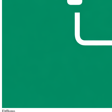
FitBono