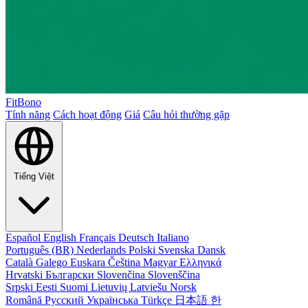
FitBono
Tính năng
Cách hoạt động
Giá
Câu hỏi thường gặp
Tiếng Việt
Español
English
Français
Deutsch
Italiano
Português (BR)
Nederlands
Polski
Svenska
Dansk
Català
Galego
Euskara
Čeština
Magyar
Ελληνικά
Hrvatski
Български
Slovenčina
Slovenščina
Srpski
Eesti
Suomi
Lietuvių
Latviešu
Norsk
Română
Русский
Українська
Türkçe
日本語
한