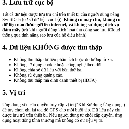
3. Lưu trữ cục bộ
Tất cả dữ liệu được lưu trữ chỉ trên thiết bị của người dùng bằng
SwiftData (cơ sở dữ liệu cục bộ).
Không có máy chủ, không có
dữ liệu nào được gửi lên internet, và không sử dụng dịch vụ
đám mây
(trừ khi người dùng kích hoạt thủ công sao lưu iCloud
thông qua tính năng sao lưu của hệ điều hành).
4. Dữ liệu KHÔNG được thu thập
Không thu thập dữ liệu phân tích hoặc đo lường từ xa.
Không sử dụng cookie hoặc công nghệ theo dõi.
Không chia sẻ dữ liệu với bên thứ ba.
Không sử dụng quảng cáo.
Không thu thập mã định danh thiết bị (IDFA).
5. Vị trí
Ứng dụng yêu cầu quyền truy cập vị trí ("Khi Sử dụng Ứng dụng")
để tùy chọn ghi lại tọa độ GPS cho mỗi buổi tập. Dữ liệu này chỉ
được lưu trữ trên thiết bị. Nếu người dùng từ chối cấp quyền, ứng
dụng hoạt động bình thường mà không có dữ liệu vị trí.