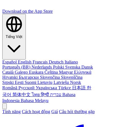
Download on the
App Store
Tiếng Việt
Español
English
Français
Deutsch
Italiano
Português (BR)
Nederlands
Polski
Svenska
Dansk
Català
Galego
Euskara
Čeština
Magyar
Ελληνικά
Hrvatski
Български
Slovenčina
Slovenščina
Srpski
Eesti
Suomi
Lietuvių
Latviešu
Norsk
Română
Русский
Українська
Türkçe
日本語
한
국어
简体中文
ไทย
हिन्दी
עברית
Bahasa
Indonesia
Bahasa Melayu
Tính năng
Cách hoạt động
Giá
Câu hỏi thường gặp