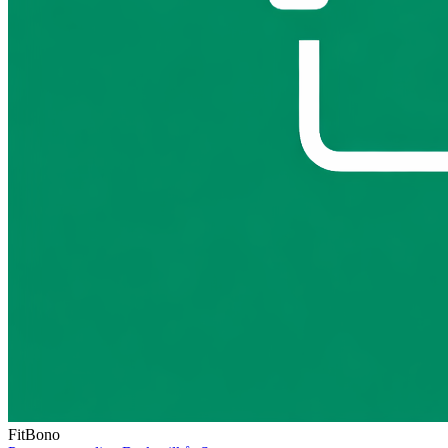
FitBono