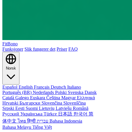
FitBono
Funksjoner
Slik fungerer det
Priser
FAQ
Norsk
Español
English
Français
Deutsch
Italiano
Português (BR)
Nederlands
Polski
Svenska
Dansk
Català
Galego
Euskara
Čeština
Magyar
Ελληνικά
Hrvatski
Български
Slovenčina
Slovenščina
Srpski
Eesti
Suomi
Lietuvių
Latviešu
Română
Русский
Українська
Türkçe
日本語
한국어
简
体中文
ไทย
हिन्दी
עברית
Bahasa Indonesia
Bahasa Melayu
Tiếng Việt