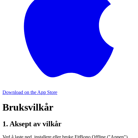
Download on the
App Store
Bruksvilkår
1. Aksept av vilkår
Ved å laste ned, installere eller bruke FitBono Offline ("Appen")