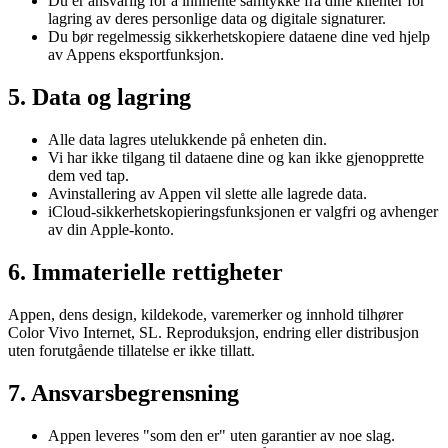
Du er ansvarlig for å innhente samtykke fra dine klienter for
lagring av deres personlige data og digitale signaturer.
Du bør regelmessig sikkerhetskopiere dataene dine ved hjelp
av Appens eksportfunksjon.
5. Data og lagring
Alle data lagres utelukkende på enheten din.
Vi har ikke tilgang til dataene dine og kan ikke gjenopprette
dem ved tap.
Avinstallering av Appen vil slette alle lagrede data.
iCloud-sikkerhetskopieringsfunksjonen er valgfri og avhenger
av din Apple-konto.
6. Immaterielle rettigheter
Appen, dens design, kildekode, varemerker og innhold tilhører
Color Vivo Internet, SL. Reproduksjon, endring eller distribusjon
uten forutgående tillatelse er ikke tillatt.
7. Ansvarsbegrensning
Appen leveres "som den er" uten garantier av noe slag.