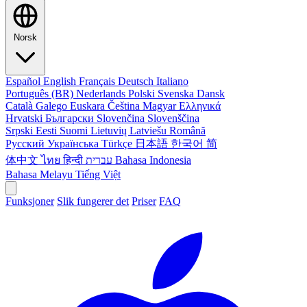
Norsk
Español
English
Français
Deutsch
Italiano
Português (BR)
Nederlands
Polski
Svenska
Dansk
Català
Galego
Euskara
Čeština
Magyar
Ελληνικά
Hrvatski
Български
Slovenčina
Slovenščina
Srpski
Eesti
Suomi
Lietuvių
Latviešu
Română
Русский
Українська
Türkçe
日本語
한국어
简
体中文
ไทย
हिन्दी
עברית
Bahasa Indonesia
Bahasa Melayu
Tiếng Việt
Funksjoner
Slik fungerer det
Priser
FAQ