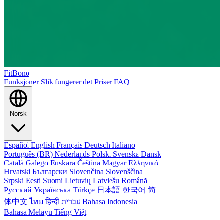
FitBono
Funksjoner
Slik fungerer det
Priser
FAQ
Norsk
Español
English
Français
Deutsch
Italiano
Português (BR)
Nederlands
Polski
Svenska
Dansk
Català
Galego
Euskara
Čeština
Magyar
Ελληνικά
Hrvatski
Български
Slovenčina
Slovenščina
Srpski
Eesti
Suomi
Lietuvių
Latviešu
Română
Русский
Українська
Türkçe
日本語
한국어
简
体中文
ไทย
हिन्दी
עברית
Bahasa Indonesia
Bahasa Melayu
Tiếng Việt