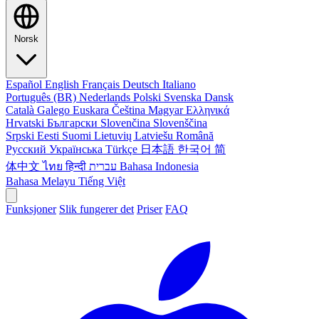
Norsk
Español
English
Français
Deutsch
Italiano
Português (BR)
Nederlands
Polski
Svenska
Dansk
Català
Galego
Euskara
Čeština
Magyar
Ελληνικά
Hrvatski
Български
Slovenčina
Slovenščina
Srpski
Eesti
Suomi
Lietuvių
Latviešu
Română
Русский
Українська
Türkçe
日本語
한국어
简
体中文
ไทย
हिन्दी
עברית
Bahasa Indonesia
Bahasa Melayu
Tiếng Việt
Funksjoner
Slik fungerer det
Priser
FAQ