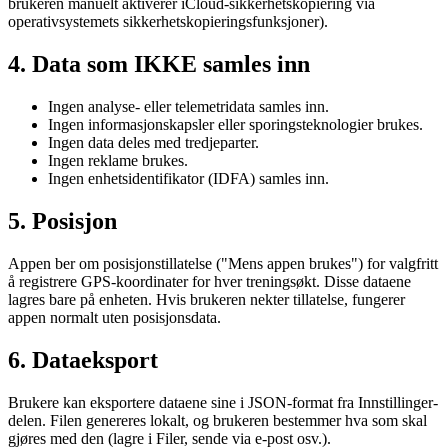
brukeren manuelt aktiverer iCloud-sikkerhetskopiering via
operativsystemets sikkerhetskopieringsfunksjoner).
4. Data som IKKE samles inn
Ingen analyse- eller telemetridata samles inn.
Ingen informasjonskapsler eller sporingsteknologier brukes.
Ingen data deles med tredjeparter.
Ingen reklame brukes.
Ingen enhetsidentifikator (IDFA) samles inn.
5. Posisjon
Appen ber om posisjonstillatelse ("Mens appen brukes") for valgfritt
å registrere GPS-koordinater for hver treningsøkt. Disse dataene
lagres bare på enheten. Hvis brukeren nekter tillatelse, fungerer
appen normalt uten posisjonsdata.
6. Dataeksport
Brukere kan eksportere dataene sine i JSON-format fra Innstillinger-
delen. Filen genereres lokalt, og brukeren bestemmer hva som skal
gjøres med den (lagre i Filer, sende via e-post osv.).