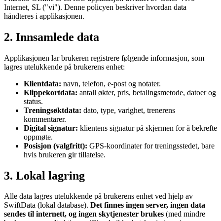
Internet, SL ("vi"). Denne policyen beskriver hvordan data
håndteres i applikasjonen.
2. Innsamlede data
Applikasjonen lar brukeren registrere følgende informasjon, som
lagres utelukkende på brukerens enhet:
Klientdata:
navn, telefon, e-post og notater.
Klippekortdata:
antall økter, pris, betalingsmetode, datoer og
status.
Treningsøktdata:
dato, type, varighet, trenerens
kommentarer.
Digital signatur:
klientens signatur på skjermen for å bekrefte
oppmøte.
Posisjon (valgfritt):
GPS-koordinater for treningsstedet, bare
hvis brukeren gir tillatelse.
3. Lokal lagring
Alle data lagres utelukkende på brukerens enhet ved hjelp av
SwiftData (lokal database).
Det finnes ingen server, ingen data
sendes til internett, og ingen skytjenester brukes
(med mindre