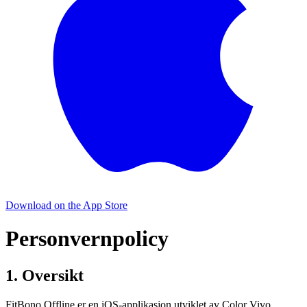
Download on the
App Store
Personvernpolicy
1. Oversikt
FitBono Offline er en iOS-applikasjon utviklet av Color Vivo