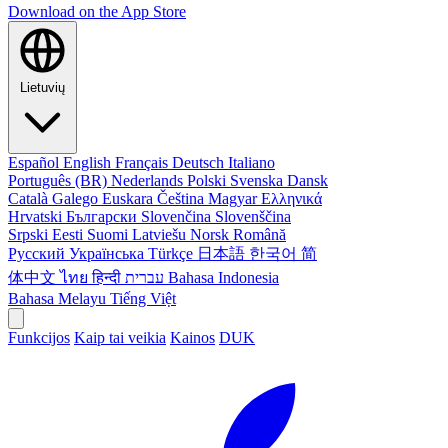
Download on the
App Store
Lietuvių
Español
English
Français
Deutsch
Italiano
Português (BR)
Nederlands
Polski
Svenska
Dansk
Català
Galego
Euskara
Čeština
Magyar
Ελληνικά
Hrvatski
Български
Slovenčina
Slovenščina
Srpski
Eesti
Suomi
Latviešu
Norsk
Română
Русский
Українська
Türkçe
日本語
한국어
简
体中文
ไทย
हिन्दी
עברית
Bahasa Indonesia
Bahasa Melayu
Tiếng Việt
Funkcijos
Kaip tai veikia
Kainos
DUK