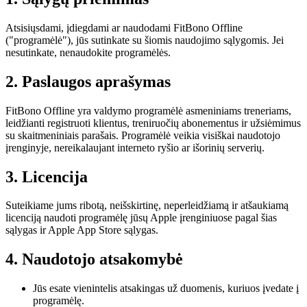
Atsisiųsdami, įdiegdami ar naudodami FitBono Offline
("programėlė"), jūs sutinkate su šiomis naudojimo sąlygomis. Jei
nesutinkate, nenaudokite programėlės.
2. Paslaugos aprašymas
FitBono Offline yra valdymo programėlė asmeniniams treneriams,
leidžianti registruoti klientus, treniruočių abonementus ir užsiėmimus
su skaitmeniniais parašais. Programėlė veikia visiškai naudotojo
įrenginyje, nereikalaujant interneto ryšio ar išorinių serverių.
3. Licencija
Suteikiame jums ribotą, neišskirtinę, neperleidžiamą ir atšaukiamą
licenciją naudoti programėlę jūsų Apple įrenginiuose pagal šias
sąlygas ir Apple App Store sąlygas.
4. Naudotojo atsakomybė
Jūs esate vienintelis atsakingas už duomenis, kuriuos įvedate į
programėlę.