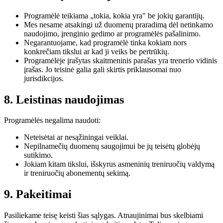
Programėlė teikiama „tokia, kokia yra" be jokių garantijų.
Mes nesame atsakingi už duomenų praradimą dėl netinkamo
naudojimo, įrenginio gedimo ar programėlės pašalinimo.
Negarantuojame, kad programėlė tinka kokiam nors
konkrečiam tikslui ar kad ji veiks be pertrūkių.
Programėlėje įrašytas skaitmeninis parašas yra trenerio vidinis
įrašas. Jo teisinė galia gali skirtis priklausomai nuo
jurisdikcijos.
8. Leistinas naudojimas
Programėlės negalima naudoti:
Neteisėtai ar nesąžiningai veiklai.
Nepilnamečių duomenų saugojimui be jų teisėtų globėjų
sutikimo.
Jokiam kitam tikslui, išskyrus asmeninių treniruočių valdymą
ir treniruočių abonementų sekimą.
9. Pakeitimai
Pasiliekame teisę keisti šias sąlygas. Atnaujinimai bus skelbiami