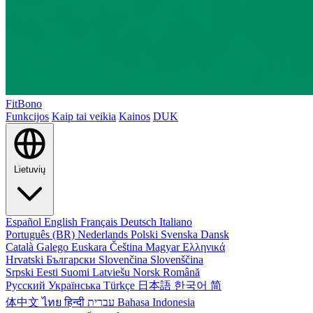
FitBono
Funkcijos
Kaip tai veikia
Kainos
DUK
Lietuvių
Español
English
Français
Deutsch
Italiano
Português (BR)
Nederlands
Polski
Svenska
Dansk
Català
Galego
Euskara
Čeština
Magyar
Ελληνικά
Hrvatski
Български
Slovenčina
Slovenščina
Srpski
Eesti
Suomi
Latviešu
Norsk
Română
Русский
Українська
Türkçe
日本語
한국어
简
体中文
ไทย
हिन्दी
עברית
Bahasa Indonesia