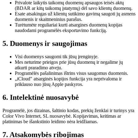
Privalote laikytis taikomų duomenų apsaugos teisės aktų
(BDAR ar kitų taikomų įstatymų) dėl savo klientų duomenų.
Esate atsakingas už klientų sutikimo gavimą saugoti jų asmens
duomenis ir skaitmeninius parašus.
Turėtumėte reguliariai kurti atsargines duomenų kopijas
naudodami programėlės eksportavimo funkciją.
5. Duomenys ir saugojimas
Visi duomenys saugomi tik jūsų įrenginyje.
Mes neturime prieigos prie jūsų duomenų ir negalime jų
atkurti praradimo atveju.
Programėlės pašalinimas ištrins visus saugomus duomenis.
„iCloud" atsarginės kopijos funkcija yra neprivaloma ir
priklauso nuo jūsų Apple paskyros.
6. Intelektinė nuosavybė
Programėlė, jos dizainas, šaltinio kodas, prekių ženklai ir turinys yra
Color Vivo Internet, SL nuosavybė. Kopijavimas, keitimas ar
platinimas be išankstinio leidimo nėra leidžiamas.
7. Atsakomybės ribojimas