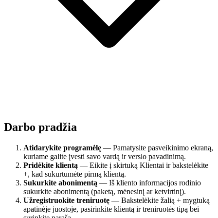
Darbo pradžia
Atidarykite programėlę
— Pamatysite pasveikinimo ekraną,
kuriame galite įvesti savo vardą ir verslo pavadinimą.
Pridėkite klientą
— Eikite į skirtuką Klientai ir bakstelėkite
+, kad sukurtumėte pirmą klientą.
Sukurkite abonimentą
— Iš kliento informacijos rodinio
sukurkite abonimentą (paketą, mėnesinį ar ketvirtinį).
Užregistruokite treniruotę
— Bakstelėkite žalią + mygtuką
apatinėje juostoje, pasirinkite klientą ir treniruotės tipą bei
surinkite parašą.