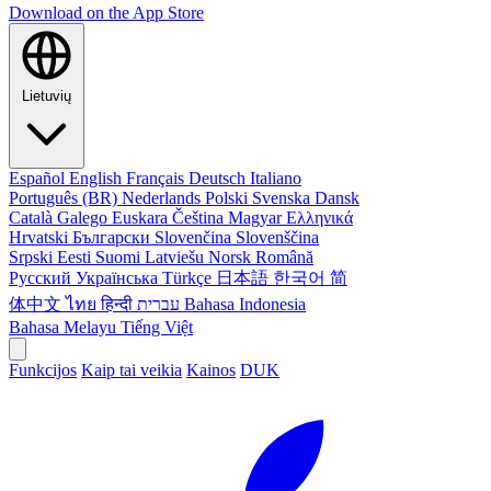
Download on the
App Store
Lietuvių
Español
English
Français
Deutsch
Italiano
Português (BR)
Nederlands
Polski
Svenska
Dansk
Català
Galego
Euskara
Čeština
Magyar
Ελληνικά
Hrvatski
Български
Slovenčina
Slovenščina
Srpski
Eesti
Suomi
Latviešu
Norsk
Română
Русский
Українська
Türkçe
日本語
한국어
简
体中文
ไทย
हिन्दी
עברית
Bahasa Indonesia
Bahasa Melayu
Tiếng Việt
Funkcijos
Kaip tai veikia
Kainos
DUK