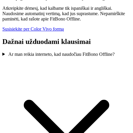
Atkreipkite dėmesį, kad kalbame tik ispaniškai ir angliškai.
Naudosime automatinį vertimą, kad jus suprastume. Nepamirškite
paminėti, kad rašote apie FitBono Offline.
Susisiekite per Color Vivo formą
Dažnai užduodami klausimai
Ar man reikia interneto, kad naudočiau FitBono Offline?