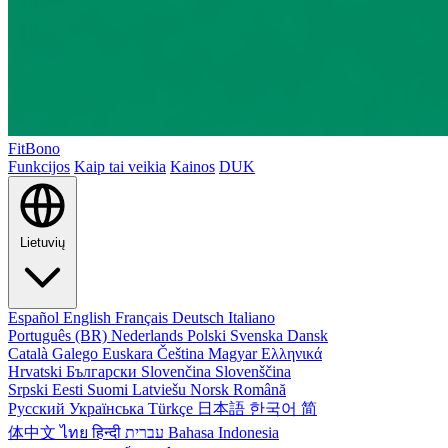
FitBono
Funkcijos
Kaip tai veikia
Kainos
DUK
Lietuvių
Español
English
Français
Deutsch
Italiano
Português (BR)
Nederlands
Polski
Svenska
Dansk
Català
Galego
Euskara
Čeština
Magyar
Ελληνικά
Hrvatski
Български
Slovenčina
Slovenščina
Srpski
Eesti
Suomi
Latviešu
Norsk
Română
Русский
Українська
Türkçe
日本語
한국어
简
体中文
ไทย
हिन्दी
עברית
Bahasa Indonesia