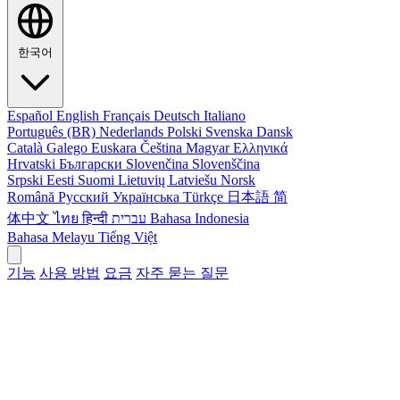
한국어
Español
English
Français
Deutsch
Italiano
Português (BR)
Nederlands
Polski
Svenska
Dansk
Català
Galego
Euskara
Čeština
Magyar
Ελληνικά
Hrvatski
Български
Slovenčina
Slovenščina
Srpski
Eesti
Suomi
Lietuvių
Latviešu
Norsk
Română
Русский
Українська
Türkçe
日本語
简
体中文
ไทย
हिन्दी
עברית
Bahasa Indonesia
Bahasa Melayu
Tiếng Việt
기능
사용 방법
요금
자주 묻는 질문