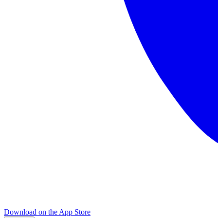
Download on the
App Store