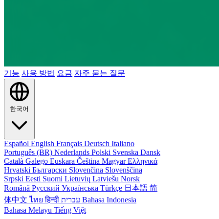
기능
사용 방법
요금
자주 묻는 질문
한국어
Español
English
Français
Deutsch
Italiano
Português (BR)
Nederlands
Polski
Svenska
Dansk
Català
Galego
Euskara
Čeština
Magyar
Ελληνικά
Hrvatski
Български
Slovenčina
Slovenščina
Srpski
Eesti
Suomi
Lietuvių
Latviešu
Norsk
Română
Русский
Українська
Türkçe
日本語
简
体中文
ไทย
हिन्दी
עברית
Bahasa Indonesia
Bahasa Melayu
Tiếng Việt