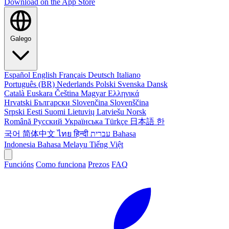
Download on the
App Store
Galego
Español
English
Français
Deutsch
Italiano
Português (BR)
Nederlands
Polski
Svenska
Dansk
Català
Euskara
Čeština
Magyar
Ελληνικά
Hrvatski
Български
Slovenčina
Slovenščina
Srpski
Eesti
Suomi
Lietuvių
Latviešu
Norsk
Română
Русский
Українська
Türkçe
日本語
한
국어
简体中文
ไทย
हिन्दी
עברית
Bahasa
Indonesia
Bahasa Melayu
Tiếng Việt
Funcións
Como funciona
Prezos
FAQ