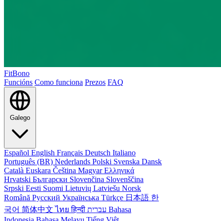
FitBono
Funcións
Como funciona
Prezos
FAQ
Galego
Español
English
Français
Deutsch
Italiano
Português (BR)
Nederlands
Polski
Svenska
Dansk
Català
Euskara
Čeština
Magyar
Ελληνικά
Hrvatski
Български
Slovenčina
Slovenščina
Srpski
Eesti
Suomi
Lietuvių
Latviešu
Norsk
Română
Русский
Українська
Türkçe
日本語
한
국어
简体中文
ไทย
हिन्दी
עברית
Bahasa
Indonesia
Bahasa Melayu
Tiếng Việt