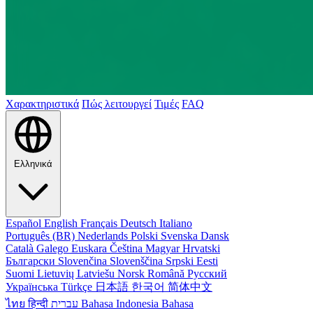
Χαρακτηριστικά
Πώς λειτουργεί
Τιμές
FAQ
Ελληνικά
Español
English
Français
Deutsch
Italiano
Português (BR)
Nederlands
Polski
Svenska
Dansk
Català
Galego
Euskara
Čeština
Magyar
Hrvatski
Български
Slovenčina
Slovenščina
Srpski
Eesti
Suomi
Lietuvių
Latviešu
Norsk
Română
Русский
Українська
Türkçe
日本語
한국어
简体中文
ไทย
हिन्दी
עברית
Bahasa Indonesia
Bahasa