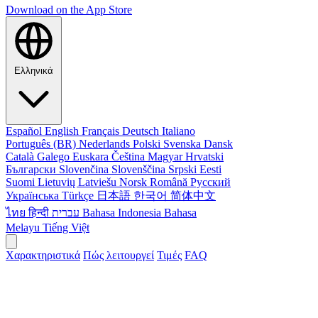
Download on the
App Store
Ελληνικά
Español
English
Français
Deutsch
Italiano
Português (BR)
Nederlands
Polski
Svenska
Dansk
Català
Galego
Euskara
Čeština
Magyar
Hrvatski
Български
Slovenčina
Slovenščina
Srpski
Eesti
Suomi
Lietuvių
Latviešu
Norsk
Română
Русский
Українська
Türkçe
日本語
한국어
简体中文
ไทย
हिन्दी
עברית
Bahasa Indonesia
Bahasa
Melayu
Tiếng Việt
Χαρακτηριστικά
Πώς λειτουργεί
Τιμές
FAQ