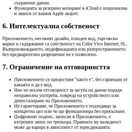
съхранени данни.
Функцията за резервно копиране в iCloud е опционална
и зависи от вашия Apple акаунт.
6. Интелектуална собственост
Приложението, неговият дизайн, изходен код, търговски
марки и съдържание са собственост на Color Vivo Internet, SL.
Възпроизвеждането, модификацията или разпространението
без предварително разрешение не е позволено.
7. Ограничение на отговорността
Приложението се предоставя "както е", без гаранции от
какъвто и да е вид.
Ние не носим отговорност за загуба на данни поради
неправилна употреба, повреда на устройството или
деинсталиране на Приложението.
Не гарантираме, че Приложението е подходящо за
конкретна цел или че ще функционира без прекъсване.
Цифровият подпис, записан в Приложението, е
вътрешен запис на треньора. Правната му валидност
може да варира в зависимост от юрисдикцията.