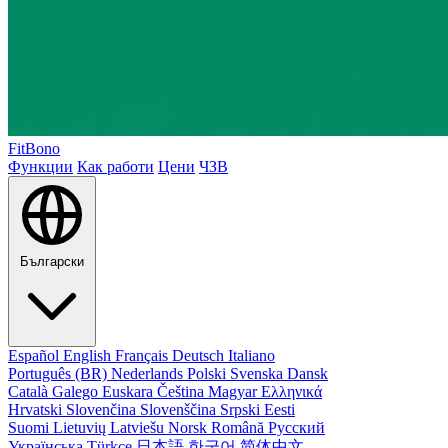
FitBono
Функции
Как работи
Цени
ЧЗВ
Български
Español
English
Français
Deutsch
Italiano
Português (BR)
Nederlands
Polski
Svenska
Dansk
Català
Galego
Euskara
Čeština
Magyar
Ελληνικά
Hrvatski
Slovenčina
Slovenščina
Srpski
Eesti
Suomi
Lietuvių
Latviešu
Norsk
Română
Русский
Українська
Türkçe
日本語
한국어
简体中文