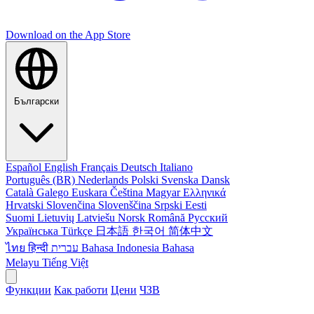
Download on the
App Store
Български
Español
English
Français
Deutsch
Italiano
Português (BR)
Nederlands
Polski
Svenska
Dansk
Català
Galego
Euskara
Čeština
Magyar
Ελληνικά
Hrvatski
Slovenčina
Slovenščina
Srpski
Eesti
Suomi
Lietuvių
Latviešu
Norsk
Română
Русский
Українська
Türkçe
日本語
한국어
简体中文
ไทย
हिन्दी
עברית
Bahasa Indonesia
Bahasa
Melayu
Tiếng Việt
Функции
Как работи
Цени
ЧЗВ